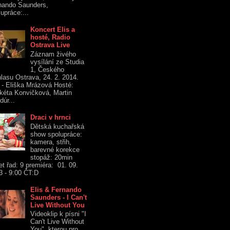
nando Saunders,
upráce:...
Koncert Elis a
hosté, Radio
Ostrava Live
Záznam živého
vysílání ze Studia
1, Českého
hlasu Ostrava, 24. 2. 2014.
s - Eliška Mrázová Hosté:
kéta Konvičková, Martin
dúr...
Draci v hrnci
Dětská kuchařská
show spolupráce:
kamera, střih,
barevné korekce
stopáž: 20min
et řad: 9 premiéra: 01. 09.
3 - 9:00 ČT:D
Elis & Fernando
Saunders - I Can't
Live Without You
Videoklip k písni "I
Can't Live Without
You", kterou pro