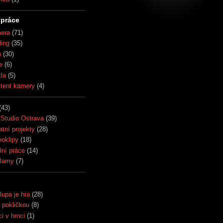
práce
era
(71)
ding
(35)
h
(30)
e
(6)
tla
(5)
stent kamery
(4)
(43)
Studio Ostrava
(39)
atní projekty
(28)
eoklipy
(18)
lní práce
(14)
lamy
(7)
lupa je hra
(28)
 pokličkou
(8)
i v hrnci
(1)