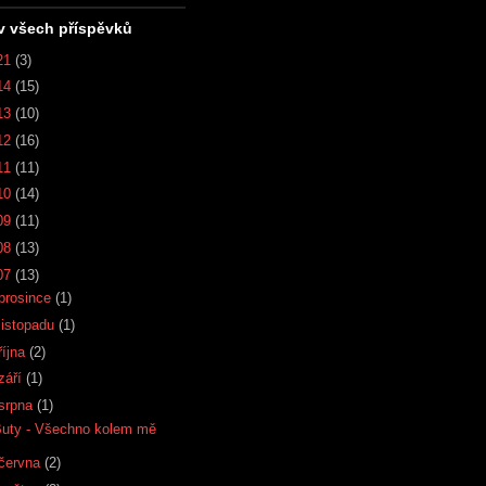
v všech příspěvků
21
(3)
14
(15)
13
(10)
12
(16)
11
(11)
10
(14)
09
(11)
08
(13)
07
(13)
prosince
(1)
listopadu
(1)
října
(2)
září
(1)
srpna
(1)
Buty - Všechno kolem mě
června
(2)