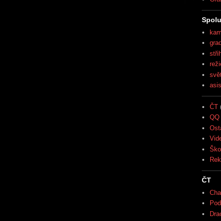
Spolu
kam
gra
stři
reži
svě
asi
ČT
QQ 
Ost
Vid
Ško
Rek
ČT
Cha
Pod
Drac