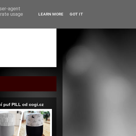
user-agent
erate usage
LEARN MORE
GOT IT
í puf PILL od cogi.cz