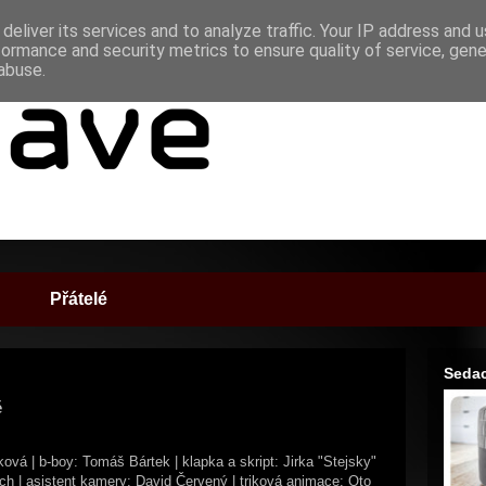
deliver its services and to analyze traffic. Your IP address and 
formance and security metrics to ensure quality of service, gen
abuse.
Přátelé
Sedac
ě
á | b-boy: Tomáš Bártek | klapka a skript: Jirka "Stejsky"
ách | asistent kamery: David Červený | triková animace: Oto