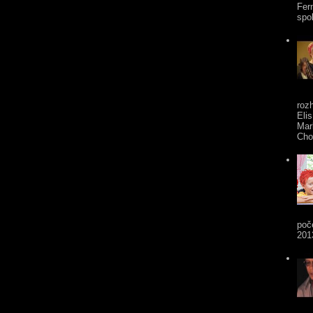
Fer
spol
roz
Eli
Mar
Cho
poč
201