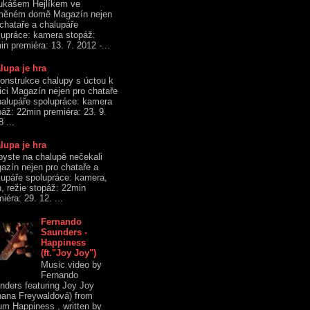
ukášem Hejlíkem ve
měném domě Magazín nejen
 chataře a chalupáře
lupráce: kamera stopáž:
n premiéra: 13. 7. 2012 -...
lupa je hra
onstrukce chalupy s úctou k
dici Magazín nejen pro chataře
halupáře spolupráce: kamera
páž: 22min premiéra: 23. 9.
 ...
lupa je hra
byste na chalupě nečekali
azín nejen pro chataře a
lupáře spolupráce: kamera,
h, režie stopáž: 22min
iéra: 29. 12. ...
Fernando
Saunders -
Happiness
(ft."Joy Joy")
Music video by
Fernando
nders featuring Joy Joy
hana Freywaldová) from
um Happiness , written by