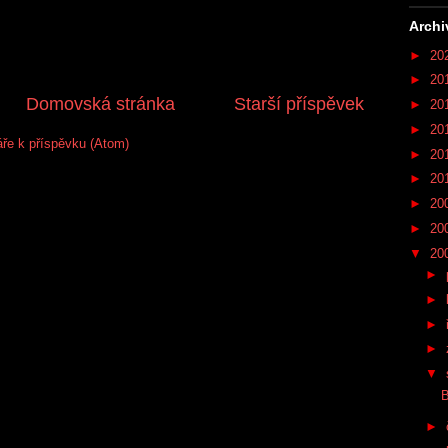
Archi
►
20
►
20
Domovská stránka
Starší příspěvek
►
20
►
20
ře k příspěvku (Atom)
►
20
►
20
►
20
►
20
▼
20
►
►
►
►
▼
►