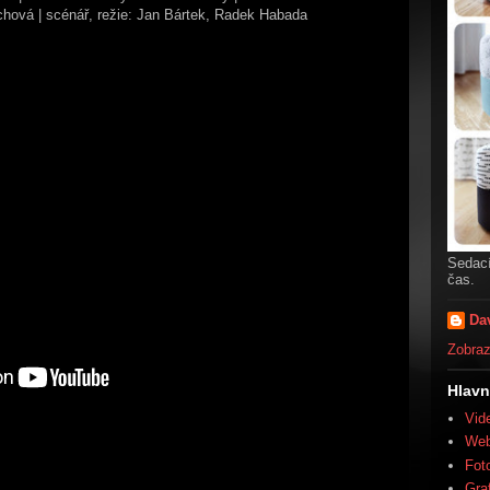
chová | scénář, režie: Jan Bártek, Radek Habada
Sedací
čas.
Da
Zobrazi
Hlavn
Vid
We
Fot
Gra