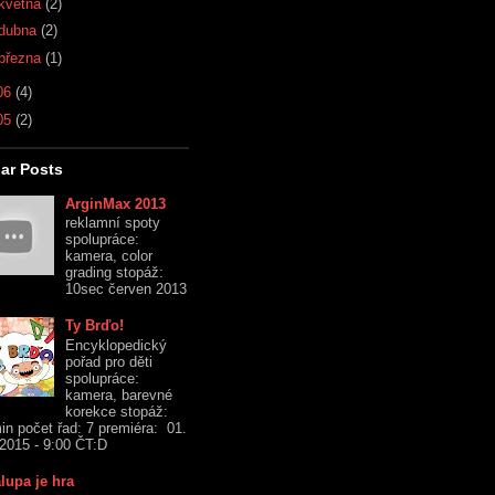
května
(2)
dubna
(2)
března
(1)
06
(4)
05
(2)
ar Posts
ArginMax 2013
reklamní spoty
spolupráce:
kamera, color
grading stopáž:
10sec červen 2013
Ty Brďo!
Encyklopedický
pořad pro děti
spolupráce:
kamera, barevné
korekce stopáž:
in počet řad: 7 premiéra: 01.
 2015 - 9:00 ČT:D
lupa je hra