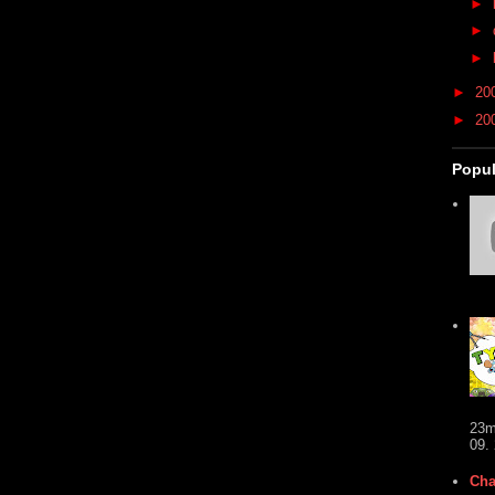
►
►
►
►
20
►
20
Popul
23m
09.
Cha