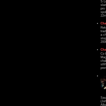
S L
sla
pro
spo
22mi
Cha
Rek
tra
a c
sto
2008
Cha
Co 
Mag
cha
stři
prem
Sau
(Jo
Alb