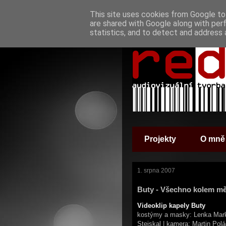
This site uses cookies from Google to 
are shared with Google along with per
statistics, and to detect and address 
Projekty
O mně
1. srpna 2007
Buty - Všechno kolem m
Videoklip kapely Buty
kostýmy a masky: Lenka Markov
Stejskal | kamera: Martin Pol