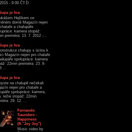
 2015 - 9:00 ČT:D
lupa je hra
ukášem Hejlíkem ve
měném domě Magazín nejen
 chataře a chalupáře
lupráce: kamera stopáž:
n premiéra: 13. 7. 2012 -...
lupa je hra
onstrukce chalupy s úctou k
dici Magazín nejen pro chataře
halupáře spolupráce: kamera
páž: 22min premiéra: 23. 9.
 ...
lupa je hra
byste na chalupě nečekali
azín nejen pro chataře a
lupáře spolupráce: kamera,
h, režie stopáž: 22min
iéra: 29. 12. ...
Fernando
Saunders -
Happiness
(ft."Joy Joy")
Music video by