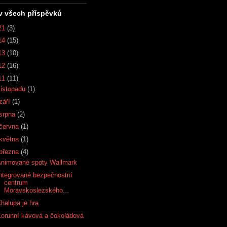
v všech příspěvků
21
(3)
14
(15)
13
(10)
12
(16)
11
(11)
listopadu
(1)
září
(1)
srpna
(2)
června
(1)
května
(1)
března
(4)
Animované spoty Wallmark
ntegrované bezpečnostní
centrum
Moravskoslezského...
halupa je hra
orunní kávová a čokoládová