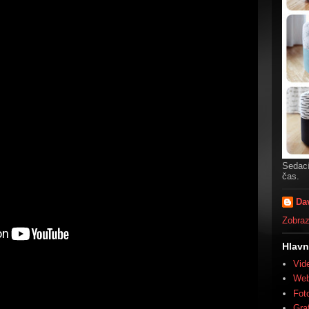
Sedací
čas.
Da
Zobrazi
Hlavn
Vid
We
Fot
Gra