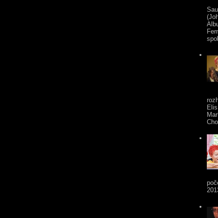
Sau
(Jo
Alb
Fer
spol
roz
Eli
Mar
Cho
poč
201