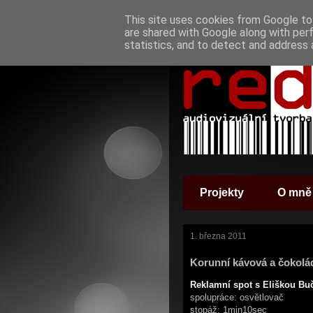
This site uses cookies from Google to 
are shared with Google along with per
statistics, and to detect and address 
Projekty
O mně
1. března 2011
Korunní kávová a čokolá
Reklamní spot s Eliškou B
spolupráce: osvětlovač
stopáž: 1min10sec