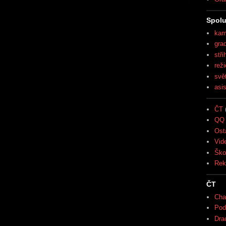
Spolu
kam
gra
stři
reži
svě
asi
ČT
QQ 
Ost
Vid
Ško
Rek
ČT
Cha
Pod
Drac