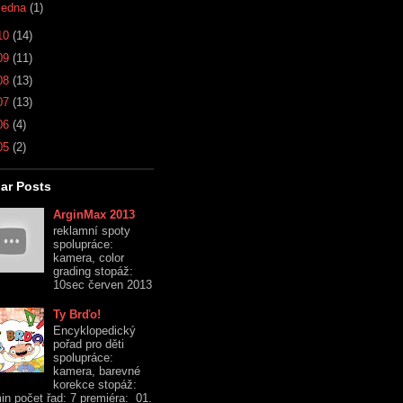
ledna
(1)
10
(14)
09
(11)
08
(13)
07
(13)
06
(4)
05
(2)
ar Posts
ArginMax 2013
reklamní spoty
spolupráce:
kamera, color
grading stopáž:
10sec červen 2013
Ty Brďo!
Encyklopedický
pořad pro děti
spolupráce:
kamera, barevné
korekce stopáž:
in počet řad: 7 premiéra: 01.