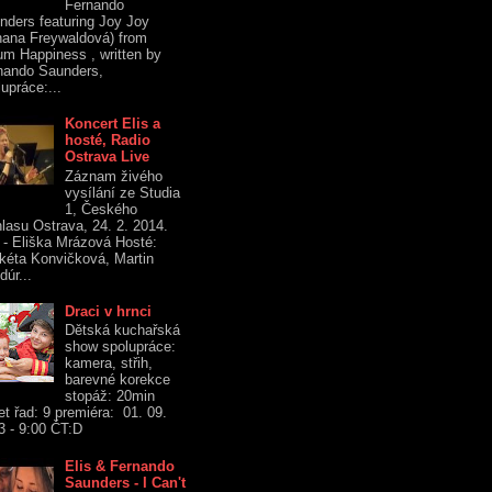
Fernando
nders featuring Joy Joy
hana Freywaldová) from
um Happiness , written by
nando Saunders,
upráce:...
Koncert Elis a
hosté, Radio
Ostrava Live
Záznam živého
vysílání ze Studia
1, Českého
hlasu Ostrava, 24. 2. 2014.
s - Eliška Mrázová Hosté:
kéta Konvičková, Martin
dúr...
Draci v hrnci
Dětská kuchařská
show spolupráce:
kamera, střih,
barevné korekce
stopáž: 20min
et řad: 9 premiéra: 01. 09.
3 - 9:00 ČT:D
Elis & Fernando
Saunders - I Can't