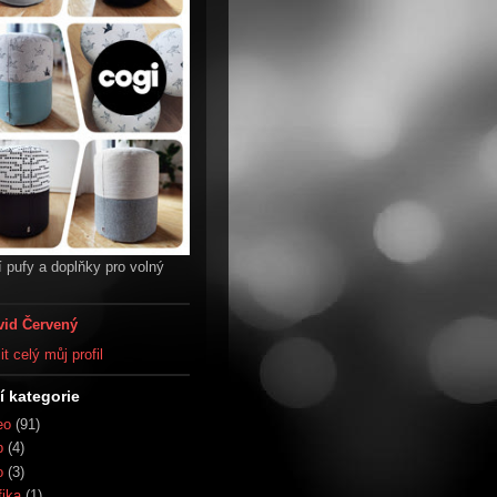
 pufy a doplňky pro volný
vid Červený
t celý můj profil
í kategorie
eo
(91)
b
(4)
o
(3)
fika
(1)