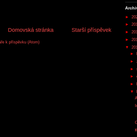
Archi
►
20
►
20
Domovská stránka
Starší příspěvek
►
20
►
20
ře k příspěvku (Atom)
▼
20
►
►
►
►
►
▼
I
C
K