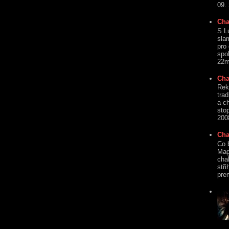
09.
Cha
S L
sla
pro
spo
22mi
Cha
Rek
tra
a c
sto
2008
Cha
Co 
Mag
cha
stři
prem