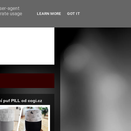
user-agent
erate usage
LEARN MORE
GOT IT
í puf PILL od cogi.cz