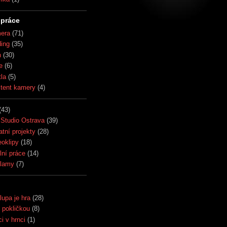
práce
era
(71)
ding
(35)
h
(30)
e
(6)
tla
(5)
stent kamery
(4)
(43)
Studio Ostrava
(39)
atní projekty
(28)
eoklipy
(18)
lní práce
(14)
lamy
(7)
lupa je hra
(28)
 pokličkou
(8)
i v hrnci
(1)