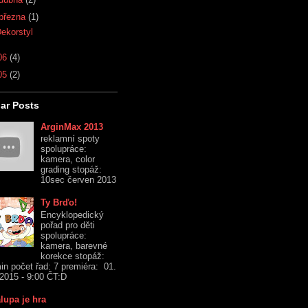
března
(1)
ekorstyl
06
(4)
05
(2)
ar Posts
ArginMax 2013
reklamní spoty
spolupráce:
kamera, color
grading stopáž:
10sec červen 2013
Ty Brďo!
Encyklopedický
pořad pro děti
spolupráce:
kamera, barevné
korekce stopáž:
in počet řad: 7 premiéra: 01.
 2015 - 9:00 ČT:D
lupa je hra