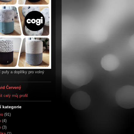
 pufy a doplňky pro volný
vid Červený
t celý můj profil
í kategorie
eo
(91)
b
(4)
o
(3)
fika
(1)