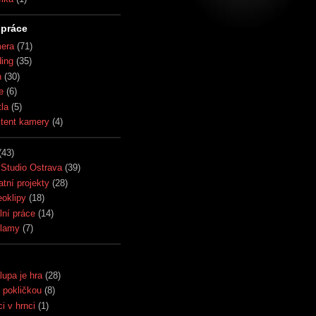
práce
era
(71)
ding
(35)
h
(30)
e
(6)
tla
(5)
stent kamery
(4)
(43)
Studio Ostrava
(39)
atní projekty
(28)
eoklipy
(18)
lní práce
(14)
lamy
(7)
lupa je hra
(28)
 pokličkou
(8)
i v hrnci
(1)