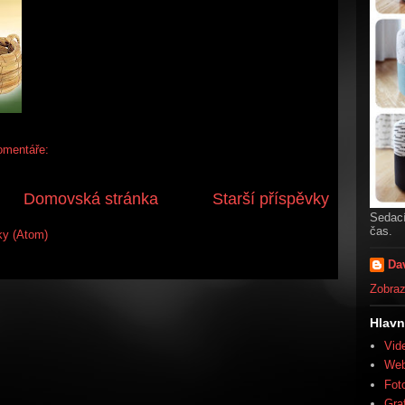
omentáře:
Domovská stránka
Starší příspěvky
Sedací
čas.
ky (Atom)
Da
Zobrazi
Hlavn
Vid
We
Fot
Gra