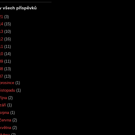
v všech příspěvků
21
(3)
14
(15)
13
(10)
12
(16)
11
(11)
10
(14)
09
(11)
08
(13)
07
(13)
prosince
(1)
listopadu
(1)
října
(2)
září
(1)
srpna
(1)
června
(2)
května
(2)
dubna
(2)