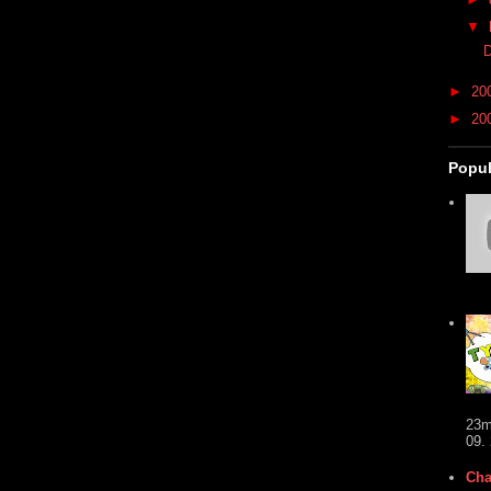
▼
D
►
20
►
20
Popul
23m
09.
Cha