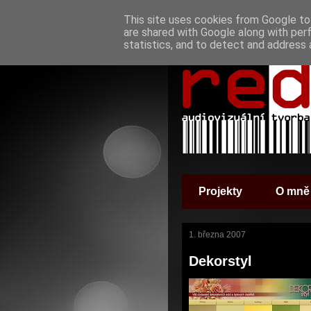
This site uses cookies from Google to 
are shared with Google along with per
statistics, and to detect and address 
Projekty
O mně
1. března 2007
Dekorstyl