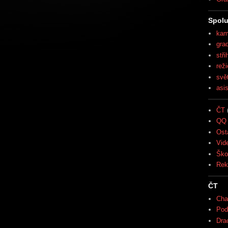
Spolu
kam
gra
stři
reži
svě
asi
ČT
QQ 
Ost
Vid
Ško
Rek
ČT
Cha
Pod
Drac