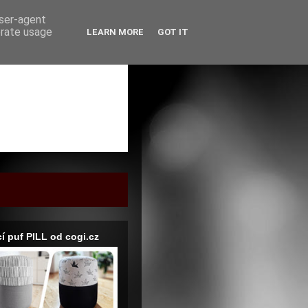
user-agent
erate usage
LEARN MORE
GOT IT
í puf PILL od cogi.cz