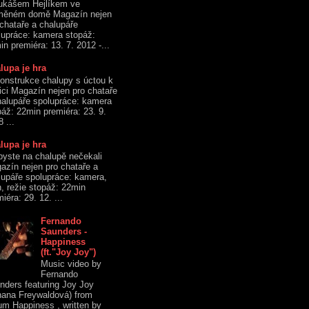
ukášem Hejlíkem ve
měném domě Magazín nejen
 chataře a chalupáře
lupráce: kamera stopáž:
n premiéra: 13. 7. 2012 -...
lupa je hra
onstrukce chalupy s úctou k
dici Magazín nejen pro chataře
halupáře spolupráce: kamera
páž: 22min premiéra: 23. 9.
 ...
lupa je hra
byste na chalupě nečekali
azín nejen pro chataře a
lupáře spolupráce: kamera,
h, režie stopáž: 22min
iéra: 29. 12. ...
Fernando
Saunders -
Happiness
(ft."Joy Joy")
Music video by
Fernando
nders featuring Joy Joy
hana Freywaldová) from
um Happiness , written by