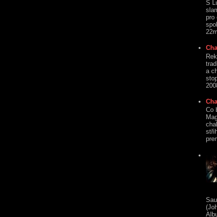
S L
sla
pro
spo
22mi
Cha
Rek
tra
a c
sto
2008
Cha
Co 
Mag
cha
stři
prem
Sau
(Jo
Alb