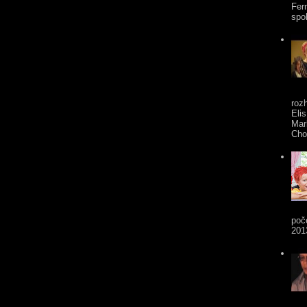
Fer
spol
roz
Eli
Mar
Cho
poč
201