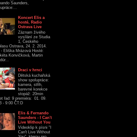
nando Saunders,
upráce:...
Koncert Elis a
hosté, Radio
Ostrava Live
Záznam živého
vysílání ze Studia
1, Českého
hlasu Ostrava, 24. 2. 2014.
s - Eliška Mrázová Hosté:
kéta Konvičková, Martin
dúr...
Draci v hrnci
Dětská kuchařská
show spolupráce:
kamera, střih,
barevné korekce
stopáž: 20min
et řad: 9 premiéra: 01. 09.
3 - 9:00 ČT:D
Elis & Fernando
Saunders - I Can't
Live Without You
Videoklip k písni "I
Can't Live Without
You", kterou pro