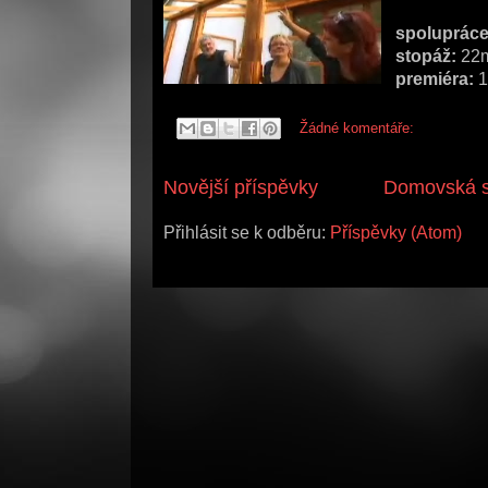
spolupráce
stopáž:
22m
premiéra:
1
Žádné komentáře:
Novější příspěvky
Domovská s
Přihlásit se k odběru:
Příspěvky (Atom)