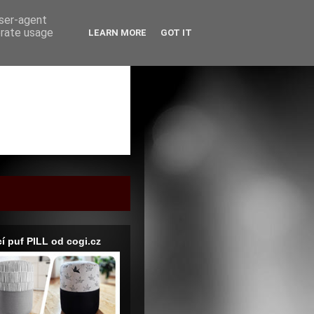
user-agent
erate usage
LEARN MORE
GOT IT
í puf PILL od cogi.cz