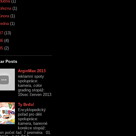
dubna
(1)
března
(1)
února
(1)
ledna
(1)
07
(13)
06
(4)
05
(2)
ar Posts
ArginMax 2013
reklamní spoty
spolupráce:
kamera, color
grading stopáž:
10sec červen 2013
Ty Brďo!
Encyklopedický
pořad pro děti
spolupráce:
kamera, barevné
korekce stopáž:
in počet řad: 7 premiéra: 01.