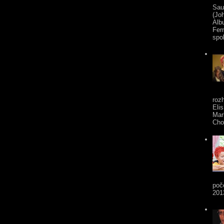
Sau
(Jo
Alb
Fer
spol
roz
Eli
Mar
Cho
poč
201