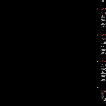
09.
Cha
S L
sla
pro
spo
22mi
Cha
Rek
tra
a c
sto
2008
Cha
Co 
Mag
cha
stři
prem