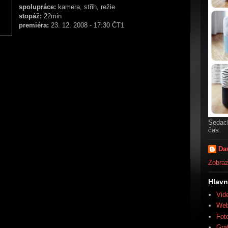
spolupráce:
kamera, střih, režie
stopáž:
22min
premiéra:
23. 12. 2008 - 17:30 ČT1
Sedací
čas.
Da
Zobrazi
Hlavn
Vid
We
Fot
Gra