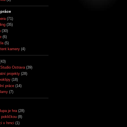
práce
era
(71)
ding
(35)
h
(30)
e
(6)
tla
(5)
stent kamery
(4)
(43)
Studio Ostrava
(39)
atní projekty
(28)
eoklipy
(18)
lní práce
(14)
lamy
(7)
lupa je hra
(28)
 pokličkou
(8)
i v hrnci
(1)