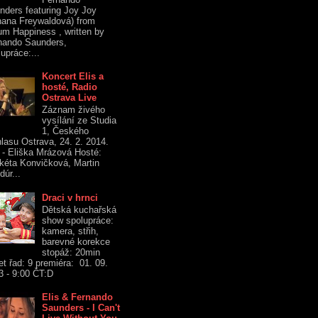
nders featuring Joy Joy
hana Freywaldová) from
um Happiness , written by
nando Saunders,
upráce:...
Koncert Elis a
hosté, Radio
Ostrava Live
Záznam živého
vysílání ze Studia
1, Českého
hlasu Ostrava, 24. 2. 2014.
s - Eliška Mrázová Hosté:
kéta Konvičková, Martin
dúr...
Draci v hrnci
Dětská kuchařská
show spolupráce:
kamera, střih,
barevné korekce
stopáž: 20min
et řad: 9 premiéra: 01. 09.
3 - 9:00 ČT:D
Elis & Fernando
Saunders - I Can't