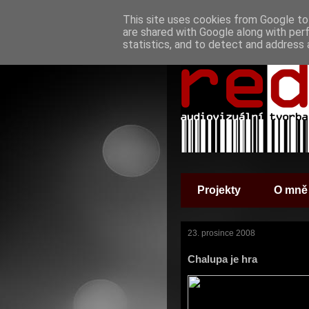
This site uses cookies from Google to 
are shared with Google along with per
statistics, and to detect and address 
Projekty
O mně
23. prosince 2008
Chalupa je hra