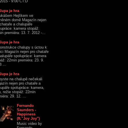
 2015 - 9:00 ČT:D
lupa je hra
ukášem Hejlíkem ve
měném domě Magazín nejen
 chataře a chalupáře
lupráce: kamera stopáž:
n premiéra: 13. 7. 2012 -...
lupa je hra
onstrukce chalupy s úctou k
dici Magazín nejen pro chataře
halupáře spolupráce: kamera
páž: 22min premiéra: 23. 9.
 ...
lupa je hra
byste na chalupě nečekali
azín nejen pro chataře a
lupáře spolupráce: kamera,
h, režie stopáž: 22min
iéra: 29. 12. ...
Fernando
Saunders -
Happiness
(ft."Joy Joy")
Music video by
Fernando