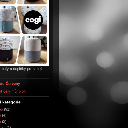
 pufy a doplňky pro volný
vid Červený
t celý můj profil
í kategorie
eo
(91)
b
(4)
o
(3)
fika
(1)