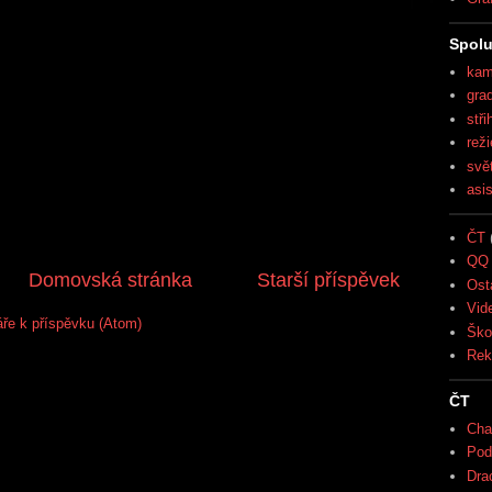
Spolu
kam
gra
stři
reži
svě
asi
ČT
QQ 
Domovská stránka
Starší příspěvek
Ost
Vid
ře k příspěvku (Atom)
Ško
Rek
ČT
Cha
Pod
Drac