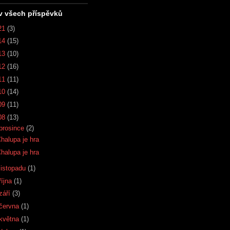
v všech příspěvků
21
(3)
14
(15)
13
(10)
12
(16)
11
(11)
10
(14)
09
(11)
08
(13)
prosince
(2)
halupa je hra
halupa je hra
listopadu
(1)
října
(1)
září
(3)
června
(1)
května
(1)